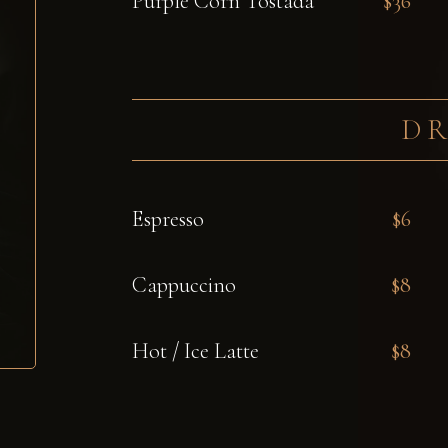
Purple Corn Tostada
$36
D
Espresso
$6
Cappuccino
$8
Hot / Ice Latte
$8