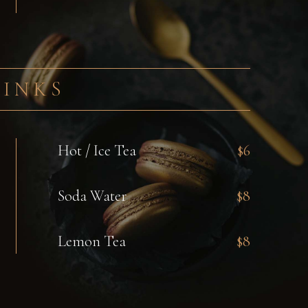
RINKS
Hot / Ice Tea
$6
Soda Water
$8
Lemon Tea
$8