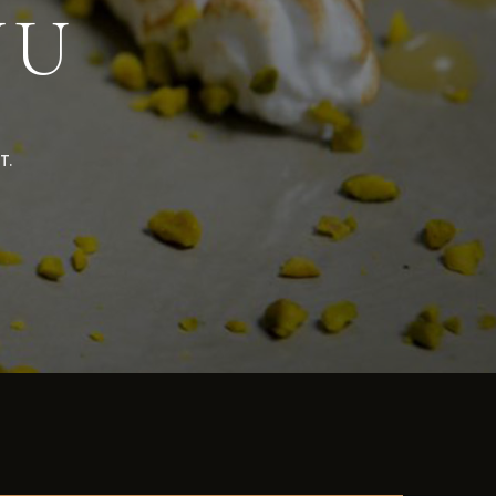
NU
T.